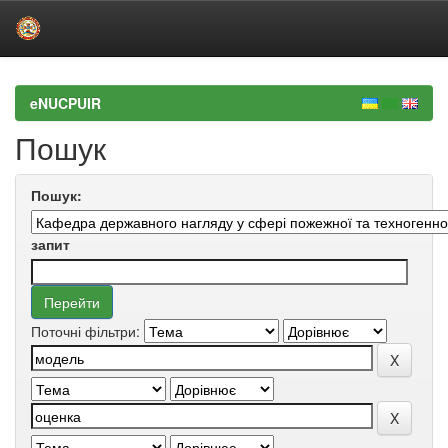
Skip
navigation
eNUCPUIR
Пошук
Пошук:
запит
Поточні фільтри: