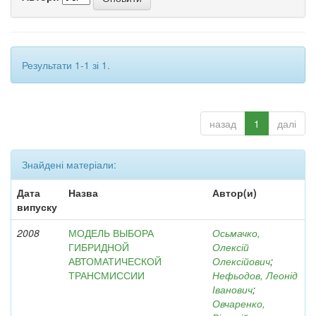
Результати 1-1 зі 1.
назад
1
далі
Знайдені матеріали:
Дата
Назва
Автор(и)
випуску
2008
МОДЕЛЬ ВЫБОРА
Осьмачко,
ГИБРИДНОЙ
Олексій
АВТОМАТИЧЕСКОЙ
Олексійович
;
ТРАНСМИССИИ
Нефьодов, Леонід
Іванович
;
Овчаренко,