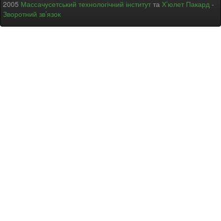
2005
Массачусетський технологічний інститут
та
Х’юлет Пакард
-
Зворотний зв’язок