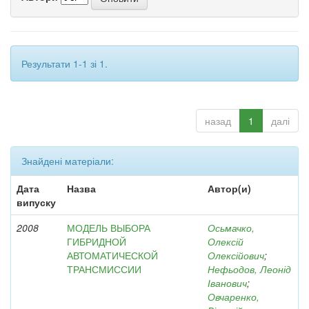
Результати 1-1 зі 1.
назад
1
далі
Знайдені матеріали:
Дата
Назва
Автор(и)
випуску
2008
МОДЕЛЬ ВЫБОРА
Осьмачко,
ГИБРИДНОЙ
Олексій
АВТОМАТИЧЕСКОЙ
Олексійович
;
ТРАНСМИССИИ
Нефьодов, Леонід
Іванович
;
Овчаренко,