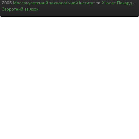
2005
Массачусетський технологічний інститут
та
Х’юлет Пакард
-
Зворотний зв’язок