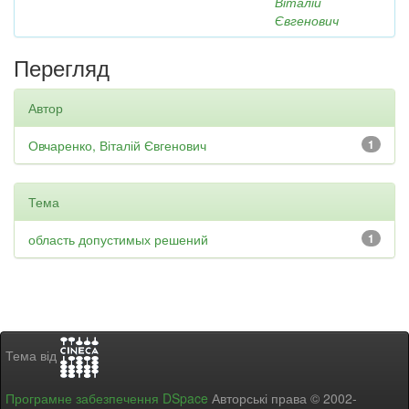
Віталій
Євгенович
Перегляд
Автор
Овчаренко, Віталій Євгенович
1
Тема
область допустимых решений
1
Тема від
Програмне забезпечення DSpace
Авторські права © 2002-