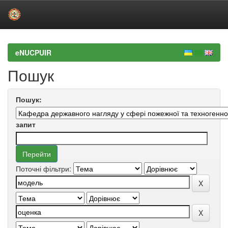
Skip
navigation
eNUCPUIR
Пошук
Пошук:
запит
Поточні фільтри: