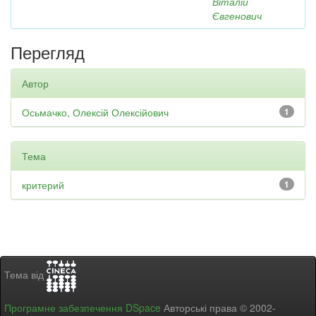
Віталій
Євгенович
Перегляд
Автор
Осьмачко, Олексій Олексійович
1
Тема
критерий
1
Тема від
Програмне забезпечення DSpace
Авторські права © 2002-