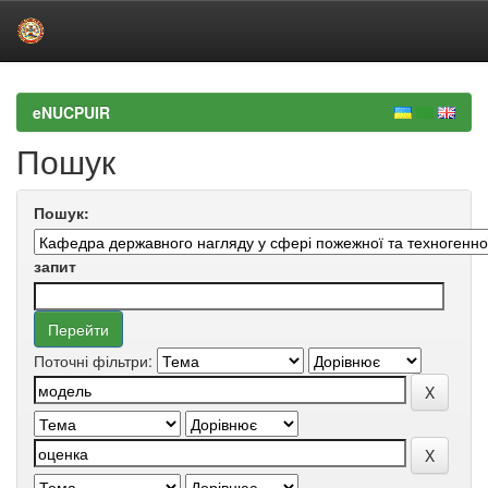
Skip
navigation
eNUCPUIR
Пошук
Пошук:
запит
Поточні фільтри: