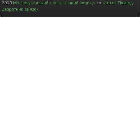
2005
Массачусетський технологічний інститут
та
Х’юлет Пакард
-
Зворотний зв’язок