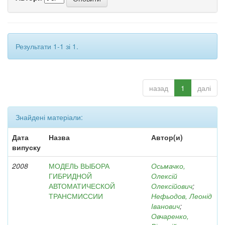
Результати 1-1 зі 1.
назад
1
далі
Знайдені матеріали:
Дата
Назва
Автор(и)
випуску
2008
МОДЕЛЬ ВЫБОРА
Осьмачко,
ГИБРИДНОЙ
Олексій
АВТОМАТИЧЕСКОЙ
Олексійович
;
ТРАНСМИССИИ
Нефьодов, Леонід
Іванович
;
Овчаренко,