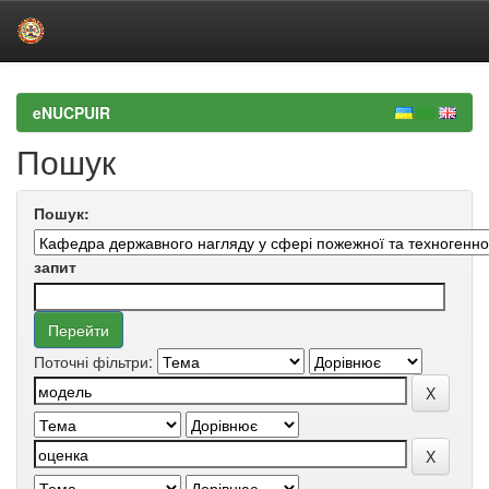
Skip
navigation
eNUCPUIR
Пошук
Пошук:
запит
Поточні фільтри: