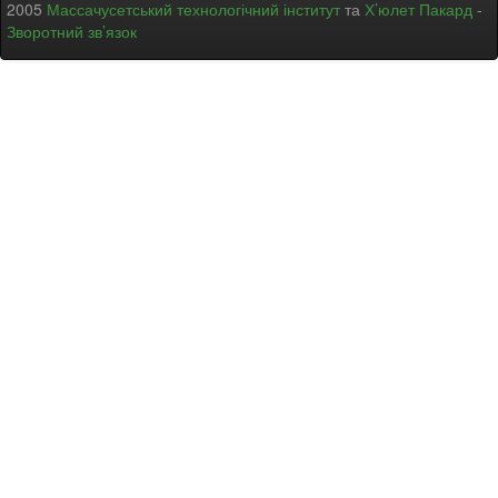
2005
Массачусетський технологічний інститут
та
Х’юлет Пакард
-
Зворотний зв’язок