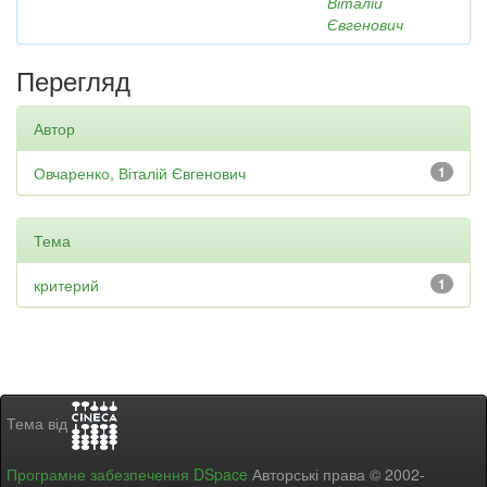
Віталій
Євгенович
Перегляд
Автор
Овчаренко, Віталій Євгенович
1
Тема
критерий
1
Тема від
Програмне забезпечення DSpace
Авторські права © 2002-