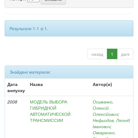
Результати 1-1 зі 1.
назад
1
далі
Знайдені матеріали:
Дата
Назва
Автор(и)
випуску
2008
МОДЕЛЬ ВЫБОРА
Осьмачко,
ГИБРИДНОЙ
Олексій
АВТОМАТИЧЕСКОЙ
Олексійович
;
ТРАНСМИССИИ
Нефьодов, Леонід
Іванович
;
Овчаренко,