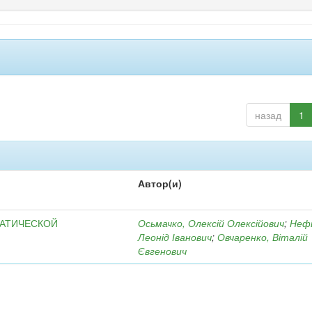
назад
1
Автор(и)
МАТИЧЕСКОЙ
Осьмачко, Олексій Олексійович
;
Неф
Леонід Іванович
;
Овчаренко, Віталій
Євгенович