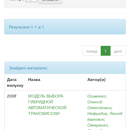
Результати 1-1 зі 1.
назад
1
далі
Знайдені матеріали:
Дата
Назва
Автор(и)
випуску
2008
МОДЕЛЬ ВЫБОРА
Осьмачко,
ГИБРИДНОЙ
Олексій
АВТОМАТИЧЕСКОЙ
Олексійович
;
ТРАНСМИССИИ
Нефьодов, Леонід
Іванович
;
Овчаренко,