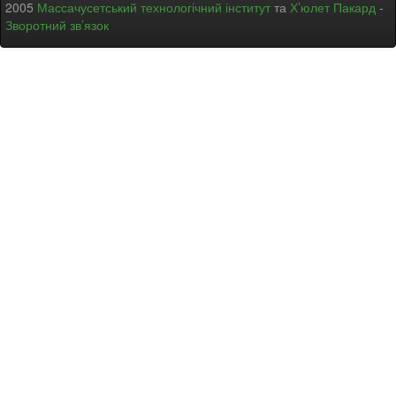
2005
Массачусетський технологічний інститут
та
Х’юлет Пакард
-
Зворотний зв’язок