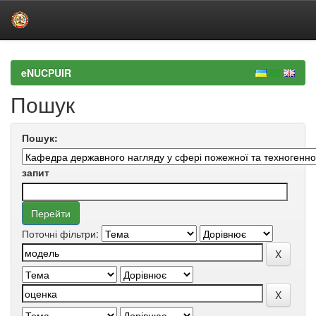
Skip
navigation
eNUCPUIR
Пошук
Пошук:
запит
Поточні фільтри: