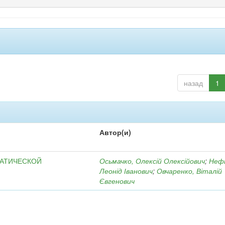
назад
1
Автор(и)
МАТИЧЕСКОЙ
Осьмачко, Олексій Олексійович
;
Неф
Леонід Іванович
;
Овчаренко, Віталій
Євгенович