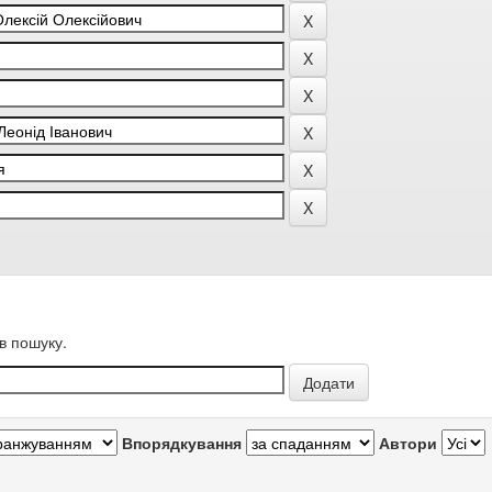
в пошуку.
Впорядкування
Автори