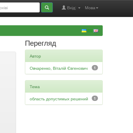
Вхід:
Мова
Перегляд
Автор
Овчаренко, Віталій Євгенович
1
Тема
область допустимых решений
1