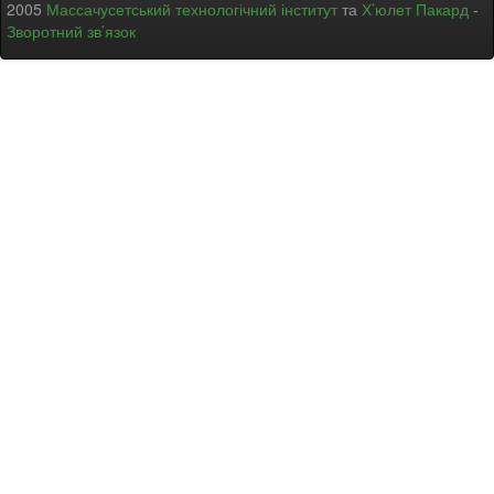
2005
Массачусетський технологічний інститут
та
Х’юлет Пакард
-
Зворотний зв’язок