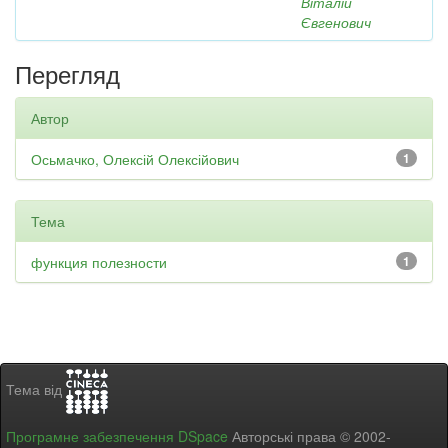
Віталій
Євгенович
Перегляд
Автор
Осьмачко, Олексій Олексійович
1
Тема
функция полезности
1
Тема від
Програмне забезпечення DSpace
Авторські права © 2002-