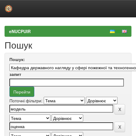
Skip
navigation
eNUCPUIR
Пошук
Пошук:
запит
Поточні фільтри: