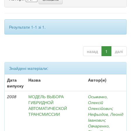
Результати 1-1 зі 1.
назад
1
далі
Знайдені матеріали:
Дата
Назва
Автор(и)
випуску
2008
МОДЕЛЬ ВЫБОРА
Осьмачко,
ГИБРИДНОЙ
Олексій
АВТОМАТИЧЕСКОЙ
Олексійович
;
ТРАНСМИССИИ
Нефьодов, Леонід
Іванович
;
Овчаренко,