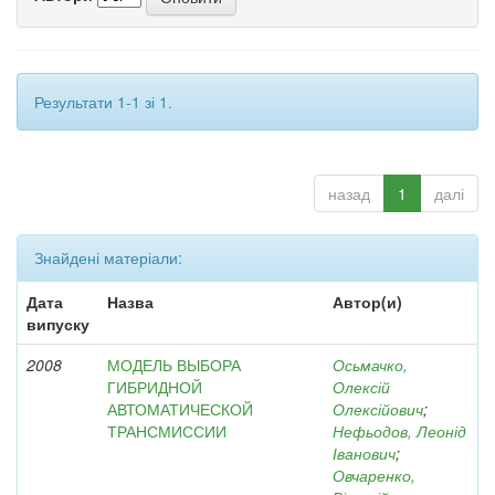
Результати 1-1 зі 1.
назад
1
далі
Знайдені матеріали:
Дата
Назва
Автор(и)
випуску
2008
МОДЕЛЬ ВЫБОРА
Осьмачко,
ГИБРИДНОЙ
Олексій
АВТОМАТИЧЕСКОЙ
Олексійович
;
ТРАНСМИССИИ
Нефьодов, Леонід
Іванович
;
Овчаренко,