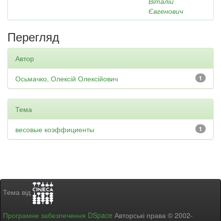
Віталій
Євгенович
Перегляд
Автор
Осьмачко, Олексій Олексійович
1
Тема
весовые коэффициенты
1
Тема від
Програмне забезпечення DSpace
Авторські права © 2002-