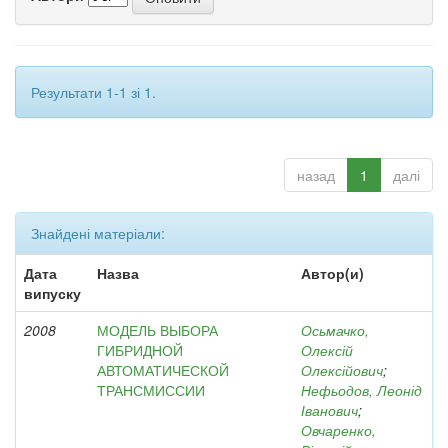
Результати 1-1 зі 1.
назад
1
далі
Знайдені матеріали:
Дата
Назва
Автор(и)
випуску
2008
МОДЕЛЬ ВЫБОРА
Осьмачко,
ГИБРИДНОЙ
Олексій
АВТОМАТИЧЕСКОЙ
Олексійович
;
ТРАНСМИССИИ
Нефьодов, Леонід
Іванович
;
Овчаренко,