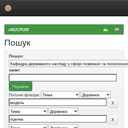
Skip
navigation
eNUCPUIR
Пошук
Пошук:
запит
Поточні фільтри: