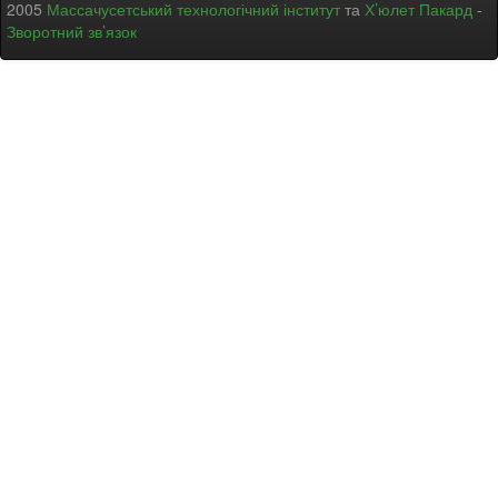
2005
Массачусетський технологічний інститут
та
Х’юлет Пакард
-
Зворотний зв’язок