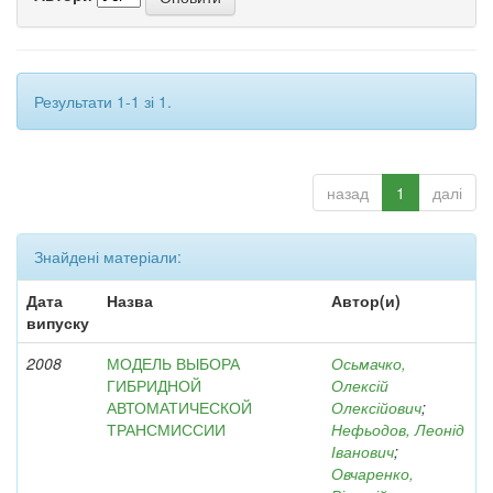
Результати 1-1 зі 1.
назад
1
далі
Знайдені матеріали:
Дата
Назва
Автор(и)
випуску
2008
МОДЕЛЬ ВЫБОРА
Осьмачко,
ГИБРИДНОЙ
Олексій
АВТОМАТИЧЕСКОЙ
Олексійович
;
ТРАНСМИССИИ
Нефьодов, Леонід
Іванович
;
Овчаренко,