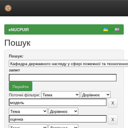
Skip
navigation
eNUCPUIR
Пошук
Пошук:
запит
Поточні фільтри: