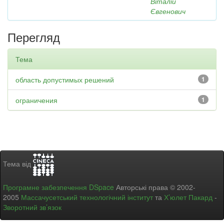
Віталій
Євгенович
Перегляд
Тема
область допустимых решений
1
ограничения
1
Тема від
Програмне забезпечення DSpace
Авторські права © 2002-
2005
Массачусетський технологічний інститут
та
Х’юлет Пакард
-
Зворотний зв’язок