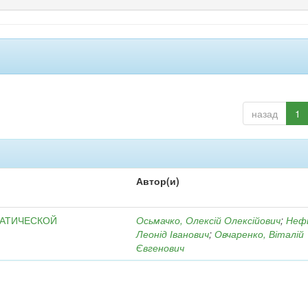
назад
1
Автор(и)
МАТИЧЕСКОЙ
Осьмачко, Олексій Олексійович
;
Неф
Леонід Іванович
;
Овчаренко, Віталій
Євгенович