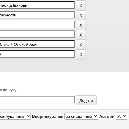
в пошуку.
Впорядкування
Автори