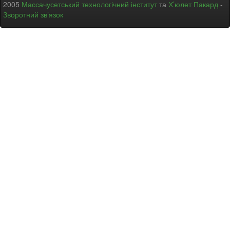
2005
Массачусетський технологічний інститут
та
Х’юлет Пакард
-
Зворотний зв’язок