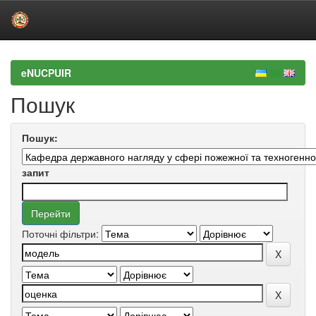
Skip
navigation
eNUCPUIR
Пошук
Пошук:
запит
Поточні фільтри: