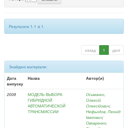
Результати 1-1 зі 1.
назад
1
далі
Знайдені матеріали:
Дата
Назва
Автор(и)
випуску
2008
МОДЕЛЬ ВЫБОРА
Осьмачко,
ГИБРИДНОЙ
Олексій
АВТОМАТИЧЕСКОЙ
Олексійович
;
ТРАНСМИССИИ
Нефьодов, Леонід
Іванович
;
Овчаренко,