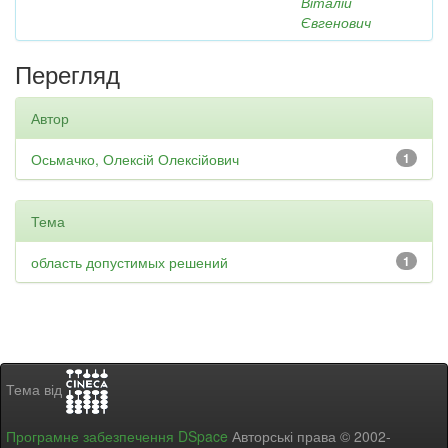
Віталій
Євгенович
Перегляд
Автор
Осьмачко, Олексій Олексійович
1
Тема
область допустимых решений
1
Тема від
Програмне забезпечення DSpace
Авторські права © 2002-