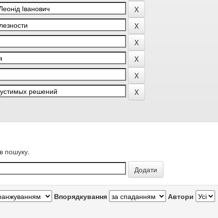
в пошуку.
Впорядкування
Автори