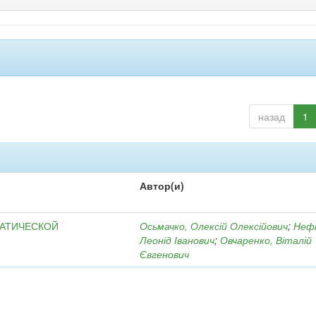
назад
1
Автор(и)
МАТИЧЕСКОЙ
Осьмачко, Олексій Олексійович
;
Неф
Леонід Іванович
;
Овчаренко, Віталій
Євгенович