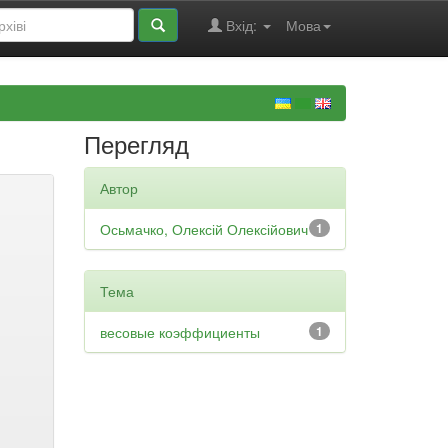
Вхід:
Мова
Перегляд
Автор
Осьмачко, Олексій Олексійович
1
Тема
весовые коэффициенты
1