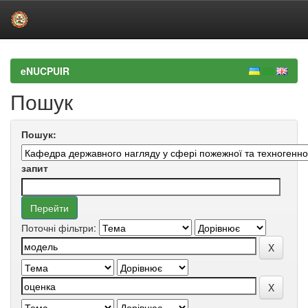
Skip
navigation
eNUCPUIR
Пошук
Пошук:
запит
Поточні фільтри: