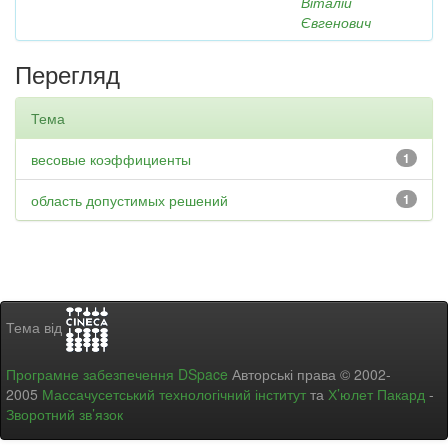
Віталій
Євгенович
Перегляд
Тема
весовые коэффициенты
1
область допустимых решений
1
Тема від
Програмне забезпечення DSpace
Авторські права © 2002-
2005
Массачусетський технологічний інститут
та
Х’юлет Пакард
-
Зворотний зв’язок