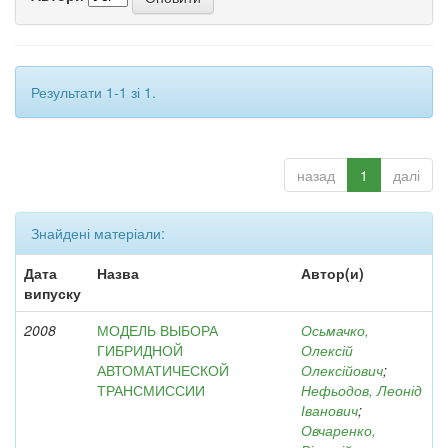
Результати 1-1 зі 1.
назад
1
далі
Знайдені матеріали:
Дата
Назва
Автор(и)
випуску
2008
МОДЕЛЬ ВЫБОРА
Осьмачко,
ГИБРИДНОЙ
Олексій
АВТОМАТИЧЕСКОЙ
Олексійович
;
ТРАНСМИССИИ
Нефьодов, Леонід
Іванович
;
Овчаренко,