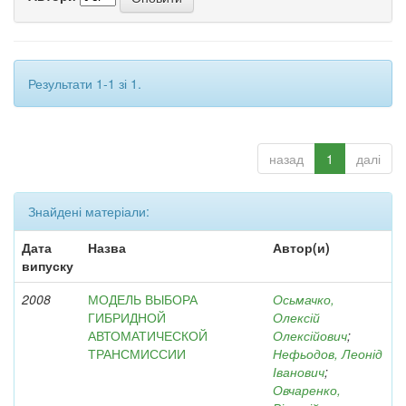
Результати 1-1 зі 1.
назад
1
далі
Знайдені матеріали:
Дата
Назва
Автор(и)
випуску
2008
МОДЕЛЬ ВЫБОРА
Осьмачко,
ГИБРИДНОЙ
Олексій
АВТОМАТИЧЕСКОЙ
Олексійович
;
ТРАНСМИССИИ
Нефьодов, Леонід
Іванович
;
Овчаренко,