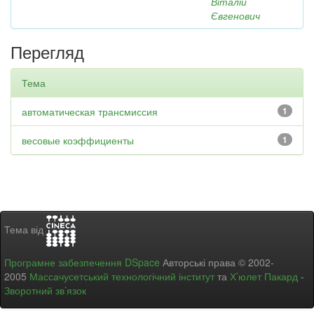
Віталій
Євгенович
Перегляд
Тема
автоматическая трансмиссия
1
весовые коэффициенты
1
Тема від
Програмне забезпечення DSpace
Авторські права © 2002-
2005
Массачусетський технологічний інститут
та
Х’юлет Пакард
-
Зворотний зв’язок