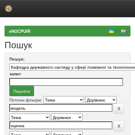
Skip
navigation
eNUCPUIR
Пошук
Пошук:
запит
Поточні фільтри: