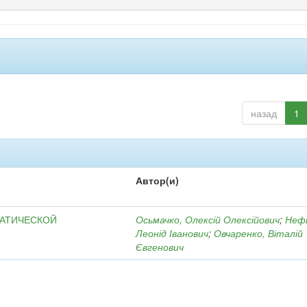
назад
1
Автор(и)
МАТИЧЕСКОЙ
Осьмачко, Олексій Олексійович
;
Неф
Леонід Іванович
;
Овчаренко, Віталій
Євгенович