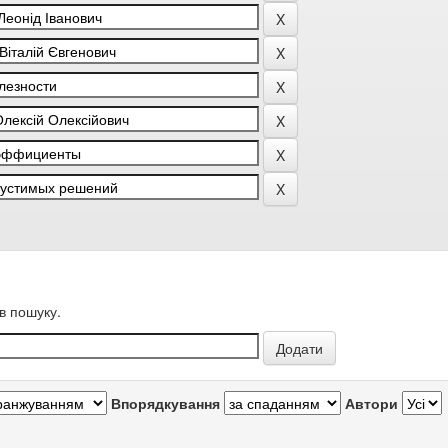
в пошуку.
Впорядкування
Автори