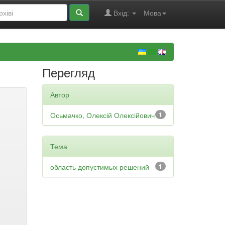
Вхід:
Мова
Перегляд
Автор
Осьмачко, Олексій Олексійович
1
Тема
область допустимых решений
1