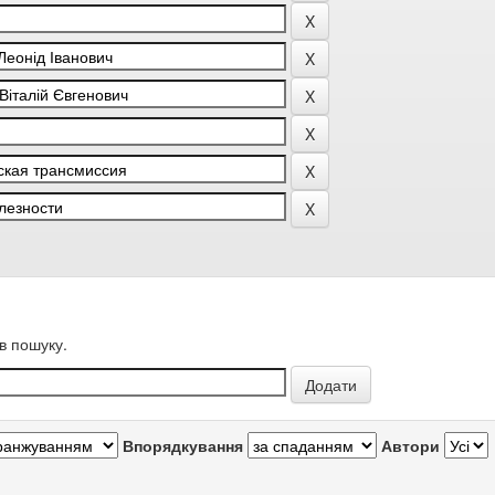
в пошуку.
Впорядкування
Автори