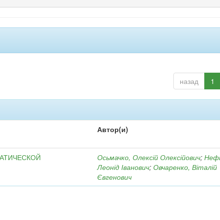
назад
1
Автор(и)
МАТИЧЕСКОЙ
Осьмачко, Олексій Олексійович
;
Неф
Леонід Іванович
;
Овчаренко, Віталій
Євгенович