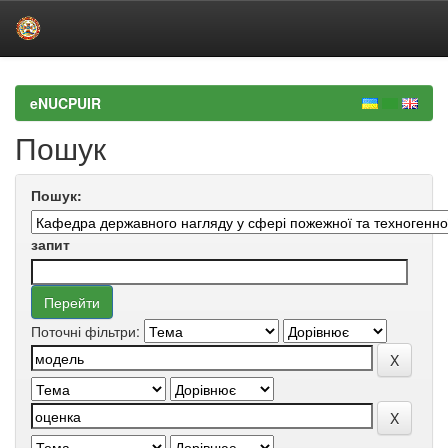
Skip
navigation
eNUCPUIR
Пошук
Пошук:
запит
Поточні фільтри: