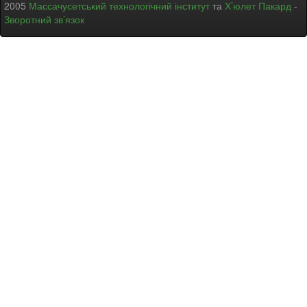
2005
Массачусетський технологічний інститут
та
Х’юлет Пакард
-
Зворотний зв’язок