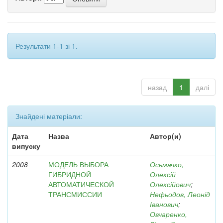
Результати 1-1 зі 1.
назад
1
далі
Знайдені матеріали:
Дата
Назва
Автор(и)
випуску
2008
МОДЕЛЬ ВЫБОРА
Осьмачко,
ГИБРИДНОЙ
Олексій
АВТОМАТИЧЕСКОЙ
Олексійович
;
ТРАНСМИССИИ
Нефьодов, Леонід
Іванович
;
Овчаренко,