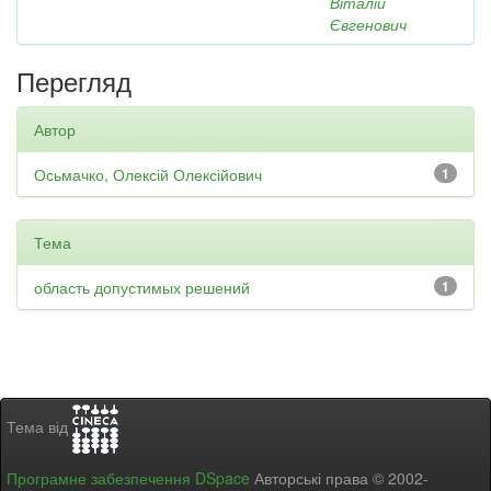
Віталій
Євгенович
Перегляд
Автор
Осьмачко, Олексій Олексійович
1
Тема
область допустимых решений
1
Тема від
Програмне забезпечення DSpace
Авторські права © 2002-