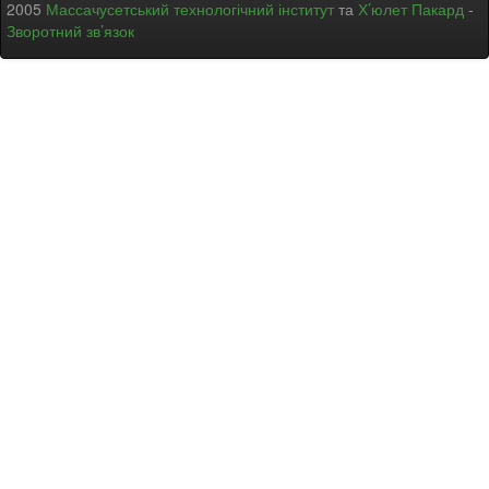
2005
Массачусетський технологічний інститут
та
Х’юлет Пакард
-
Зворотний зв’язок