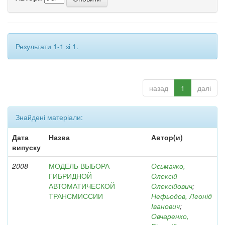
Результати 1-1 зі 1.
назад
1
далі
Знайдені матеріали:
Дата
Назва
Автор(и)
випуску
2008
МОДЕЛЬ ВЫБОРА
Осьмачко,
ГИБРИДНОЙ
Олексій
АВТОМАТИЧЕСКОЙ
Олексійович
;
ТРАНСМИССИИ
Нефьодов, Леонід
Іванович
;
Овчаренко,