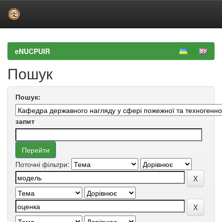
Skip
navigation
eNUCPUIR
Пошук
Пошук:
запит
Поточні фільтри: