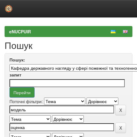
Skip
navigation
eNUCPUIR
Пошук
Пошук:
запит
Поточні фільтри: