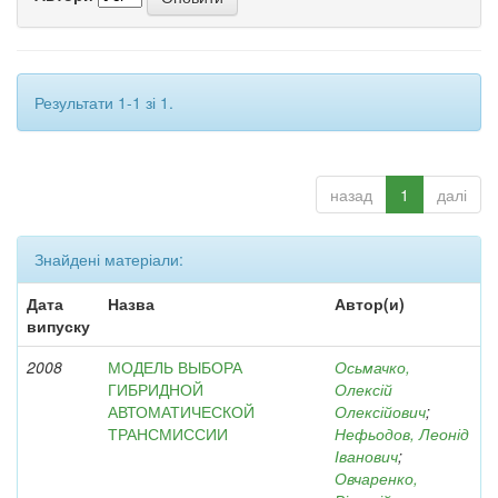
Результати 1-1 зі 1.
назад
1
далі
Знайдені матеріали:
Дата
Назва
Автор(и)
випуску
2008
МОДЕЛЬ ВЫБОРА
Осьмачко,
ГИБРИДНОЙ
Олексій
АВТОМАТИЧЕСКОЙ
Олексійович
;
ТРАНСМИССИИ
Нефьодов, Леонід
Іванович
;
Овчаренко,