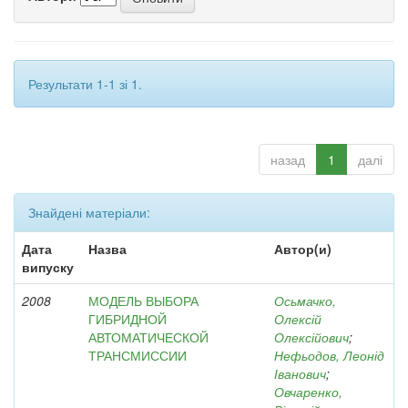
Результати 1-1 зі 1.
назад
1
далі
Знайдені матеріали:
Дата
Назва
Автор(и)
випуску
2008
МОДЕЛЬ ВЫБОРА
Осьмачко,
ГИБРИДНОЙ
Олексій
АВТОМАТИЧЕСКОЙ
Олексійович
;
ТРАНСМИССИИ
Нефьодов, Леонід
Іванович
;
Овчаренко,