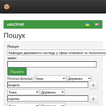
Skip
navigation
eNUCPUIR
Пошук
Пошук:
запит
Поточні фільтри: