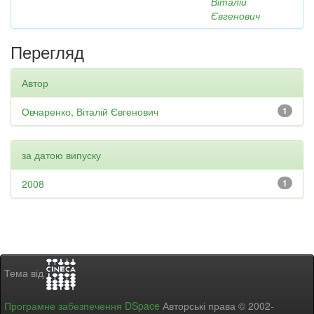
Віталій
Євгенович
Перегляд
Автор
Овчаренко, Віталій Євгенович
1
за датою випуску
2008
1
Тема від
Програмне забезпечення DSpace
Авторські права © 2002-