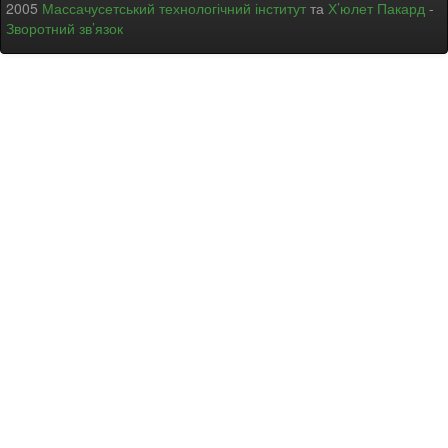
2005
Массачусетський технологічний інститут
та
Х’юлет Пакард
-
Зворотний зв’язок