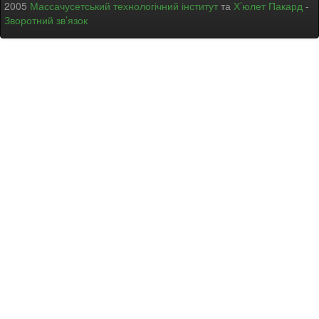
2005
Массачусетський технологічний інститут
та
Х’юлет Пакард
-
Зворотний зв’язок