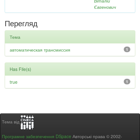
Віталій
Євгенович
Перегляд
Тема
автоматическая трансмиссия
1
Has File(s)
true
1
Тема від
Програмне забезпечення DSpace
Авторські права © 2002-