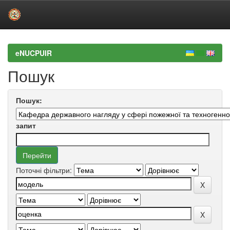
Skip
navigation
eNUCPUIR
Пошук
Пошук:
запит
Поточні фільтри: