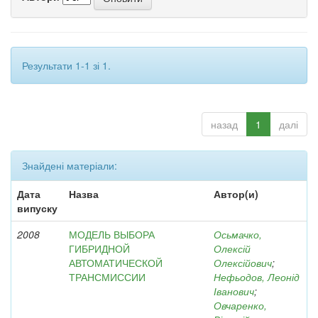
Результати 1-1 зі 1.
назад
1
далі
Знайдені матеріали:
Дата
Назва
Автор(и)
випуску
2008
МОДЕЛЬ ВЫБОРА
Осьмачко,
ГИБРИДНОЙ
Олексій
АВТОМАТИЧЕСКОЙ
Олексійович
;
ТРАНСМИССИИ
Нефьодов, Леонід
Іванович
;
Овчаренко,