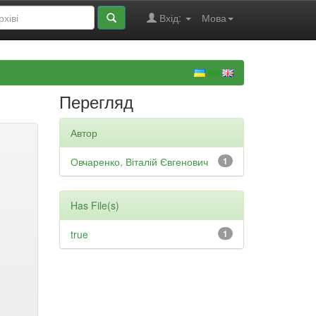
Вхід:
Мова
Перегляд
Автор
Овчаренко, Віталій Євгенович
1
Has File(s)
true
1