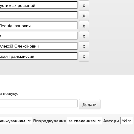
в пошуку.
Впорядкування
Автори