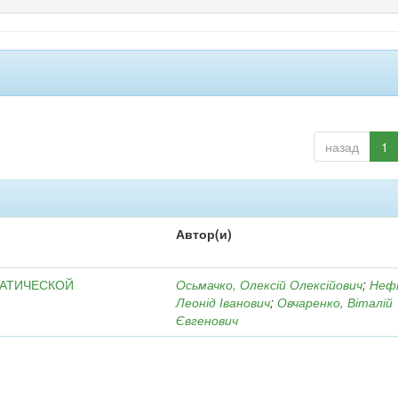
назад
1
Автор(и)
МАТИЧЕСКОЙ
Осьмачко, Олексій Олексійович
;
Неф
Леонід Іванович
;
Овчаренко, Віталій
Євгенович