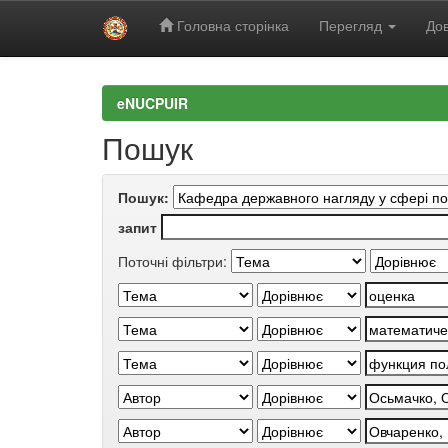
Головна сторінка
Перегляд
Дов
Skip
navigation
eNUCPUIR
Пошук
Пошук:
запит
Поточні фільтри: