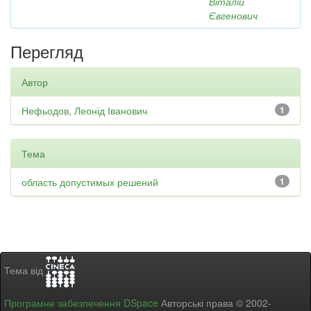
Віталій
Євгенович
Перегляд
Автор
Нефьодов, Леонід Іванович
1
Тема
область допустимых решений
1
Тема від
Програмне забезпечення DSpace
Авторські права © 2002-