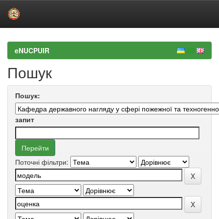
Skip
navigation
eNUCPUIR
Пошук
Пошук:
запит
Поточні фільтри: