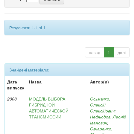
Результати 1-1 зі 1.
назад
1
далі
Знайдені матеріали:
Дата
Назва
Автор(и)
випуску
2008
МОДЕЛЬ ВЫБОРА
Осьмачко,
ГИБРИДНОЙ
Олексій
АВТОМАТИЧЕСКОЙ
Олексійович
;
ТРАНСМИССИИ
Нефьодов, Леонід
Іванович
;
Овчаренко,