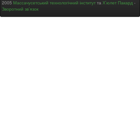
2005
Массачусетський технологічний інститут
та
Х’юлет Пакард
-
Зворотний зв’язок