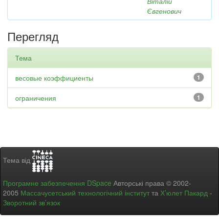
Віталій
Євгенович
Перегляд
Тема
весовые коэффициенты
1
ограничения
1
Тема від
Програмне забезпечення DSpace
Авторські права © 2002-
2005
Массачусетський технологічний інститут
та
Х’юлет Пакард
-
Зворотний зв’язок