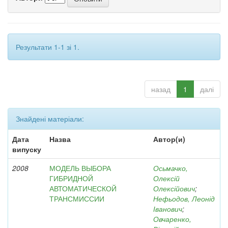
Результати 1-1 зі 1.
назад
1
далі
Знайдені матеріали:
Дата
Назва
Автор(и)
випуску
2008
МОДЕЛЬ ВЫБОРА
Осьмачко,
ГИБРИДНОЙ
Олексій
АВТОМАТИЧЕСКОЙ
Олексійович
;
ТРАНСМИССИИ
Нефьодов, Леонід
Іванович
;
Овчаренко,