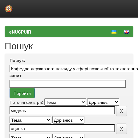
Skip
navigation
eNUCPUIR
Пошук
Пошук:
запит
Поточні фільтри: