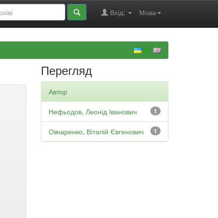
Вхід:
Мова
Перегляд
Автор
Нефьодов, Леонід Іванович
1
Овчаренко, Віталій Євгенович
1