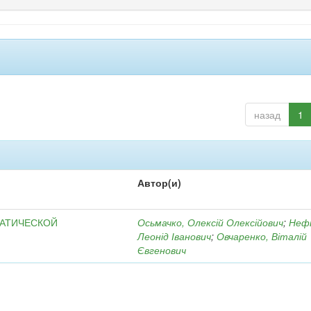
назад
1
Автор(и)
МАТИЧЕСКОЙ
Осьмачко, Олексій Олексійович
;
Неф
Леонід Іванович
;
Овчаренко, Віталій
Євгенович