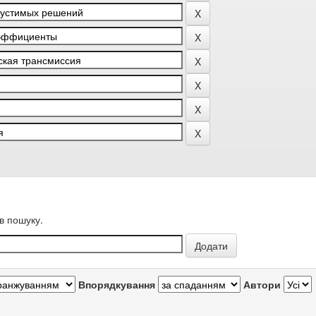
в пошуку.
Впорядкування
Автори