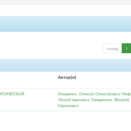
назад
1
Автор(и)
МАТИЧЕСКОЙ
Осьмачко, Олексій Олексійович
;
Неф
Леонід Іванович
;
Овчаренко, Віталій
Євгенович