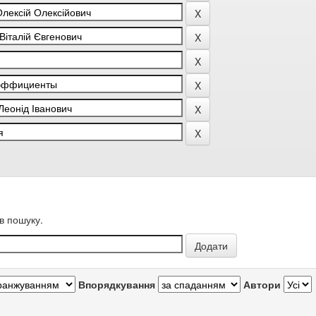
в пошуку.
Впорядкування
Автори