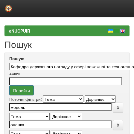
Skip
navigation
eNUCPUIR
Пошук
Пошук:
запит
Поточні фільтри: