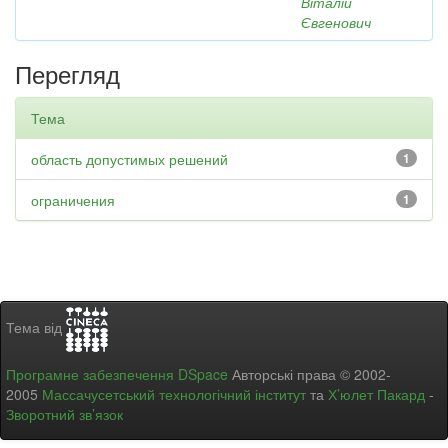
Віталій
Євгенович
Перегляд
Тема
область допустимых решений
1
ограничения
1
Тема від
Програмне забезпечення DSpace
Авторські права © 2002-
2005
Массачусетський технологічний інститут
та
Х’юлет Пакард
-
Зворотний зв’язок