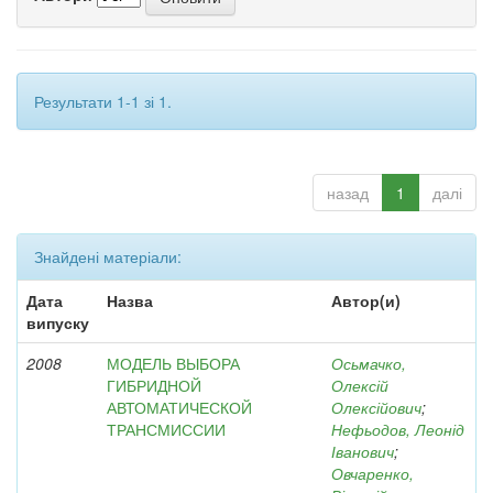
Результати 1-1 зі 1.
назад
1
далі
Знайдені матеріали:
Дата
Назва
Автор(и)
випуску
2008
МОДЕЛЬ ВЫБОРА
Осьмачко,
ГИБРИДНОЙ
Олексій
АВТОМАТИЧЕСКОЙ
Олексійович
;
ТРАНСМИССИИ
Нефьодов, Леонід
Іванович
;
Овчаренко,