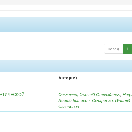
назад
1
Автор(и)
МАТИЧЕСКОЙ
Осьмачко, Олексій Олексійович
;
Неф
Леонід Іванович
;
Овчаренко, Віталій
Євгенович