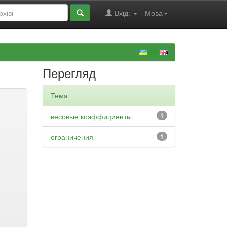
Вхід:
Мова
Перегляд
Тема
весовые коэффициенты
1
ограничения
1