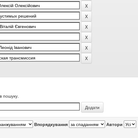
в пошуку.
Впорядкування
Автори