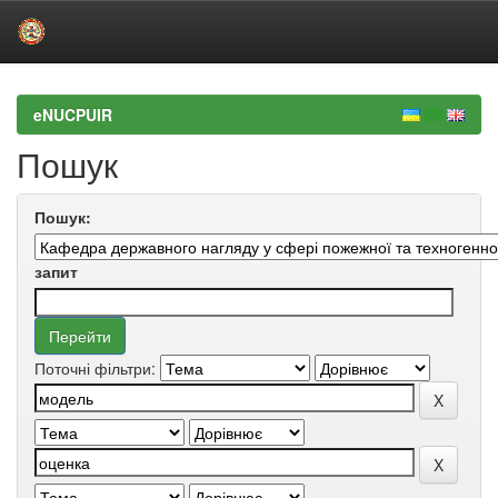
Skip
navigation
eNUCPUIR
Пошук
Пошук:
запит
Поточні фільтри: