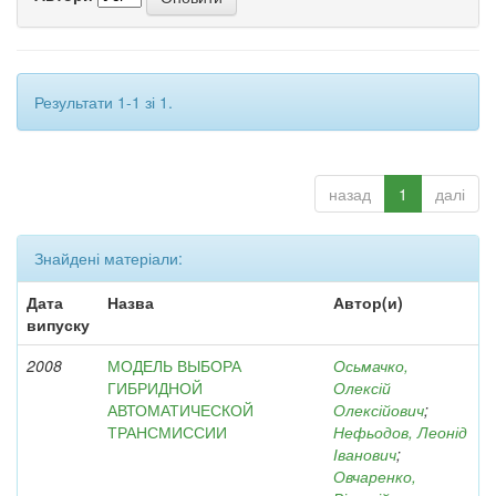
Результати 1-1 зі 1.
назад
1
далі
Знайдені матеріали:
Дата
Назва
Автор(и)
випуску
2008
МОДЕЛЬ ВЫБОРА
Осьмачко,
ГИБРИДНОЙ
Олексій
АВТОМАТИЧЕСКОЙ
Олексійович
;
ТРАНСМИССИИ
Нефьодов, Леонід
Іванович
;
Овчаренко,