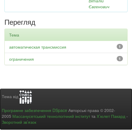
Віталій
Євгенович
Перегляд
Тема
автоматическая трансмиссия
1
ограничения
1
Тема від
Програмне забезпечення DSpace
Авторські права © 2002-
2005
Массачусетський технологічний інститут
та
Х’юлет Пакард
-
Зворотний зв’язок