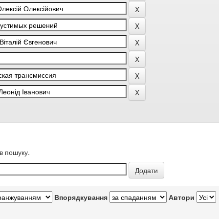
в пошуку.
Впорядкування
Автори