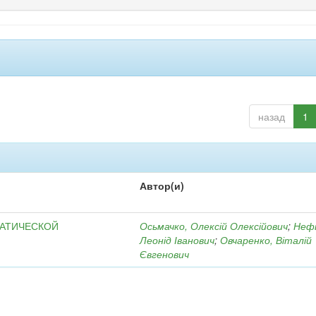
назад
1
Автор(и)
МАТИЧЕСКОЙ
Осьмачко, Олексій Олексійович
;
Неф
Леонід Іванович
;
Овчаренко, Віталій
Євгенович