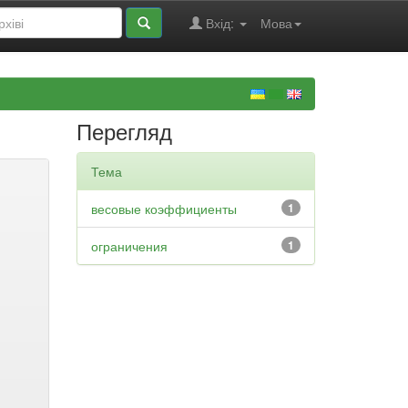
Вхід:
Мова
Перегляд
Тема
весовые коэффициенты
1
ограничения
1