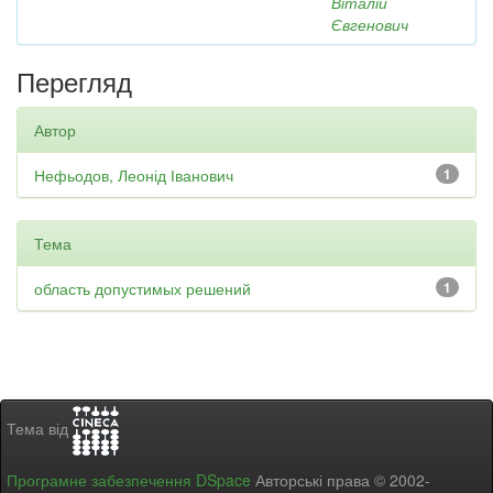
Віталій
Євгенович
Перегляд
Автор
Нефьодов, Леонід Іванович
1
Тема
область допустимых решений
1
Тема від
Програмне забезпечення DSpace
Авторські права © 2002-