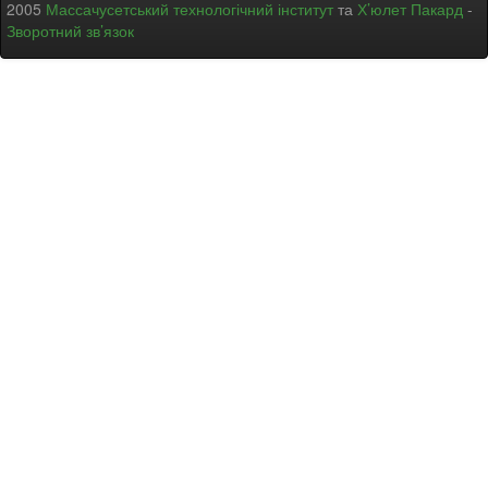
2005
Массачусетський технологічний інститут
та
Х’юлет Пакард
-
Зворотний зв’язок