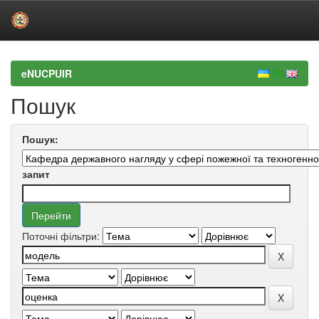
Skip
navigation
eNUCPUIR
Пошук
Пошук:
запит
Поточні фільтри: