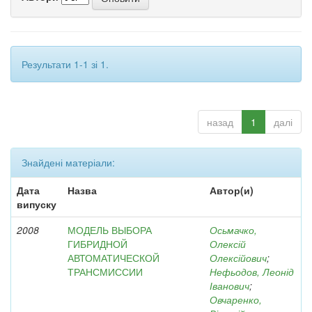
Результати 1-1 зі 1.
назад
1
далі
Знайдені матеріали:
Дата
Назва
Автор(и)
випуску
2008
МОДЕЛЬ ВЫБОРА
Осьмачко,
ГИБРИДНОЙ
Олексій
АВТОМАТИЧЕСКОЙ
Олексійович
;
ТРАНСМИССИИ
Нефьодов, Леонід
Іванович
;
Овчаренко,