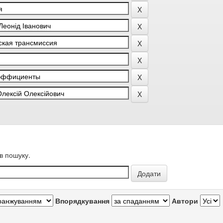
в пошуку.
Впорядкування
Автори