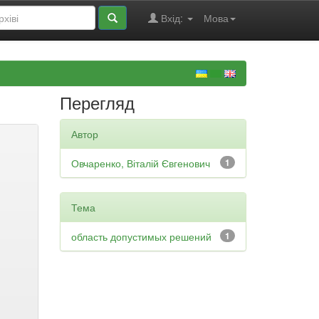
Вхід:
Мова
Перегляд
Автор
Овчаренко, Віталій Євгенович
1
Тема
область допустимых решений
1