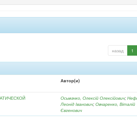
назад
1
Автор(и)
МАТИЧЕСКОЙ
Осьмачко, Олексій Олексійович
;
Неф
Леонід Іванович
;
Овчаренко, Віталій
Євгенович