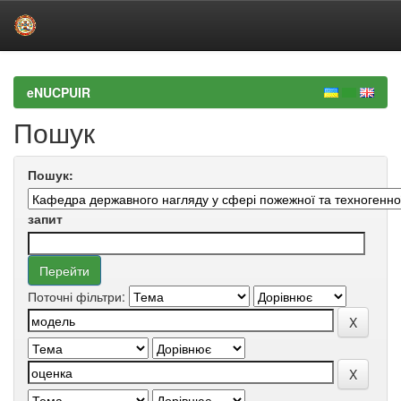
Skip
navigation
eNUCPUIR
Пошук
Пошук:
запит
Поточні фільтри: