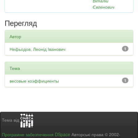
Віталій
Євгенович
Перегляд
Автор
Нефьодов, Леонід Іванович
1
Тема
весовые коэффициенты
1
Тема від
Програмне забезпечення DSpace
Авторські права © 2002-