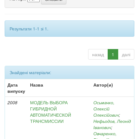
Результати 1-1 зі 1.
назад
1
далі
Знайдені матеріали:
Дата
Назва
Автор(и)
випуску
2008
МОДЕЛЬ ВЫБОРА
Осьмачко,
ГИБРИДНОЙ
Олексій
АВТОМАТИЧЕСКОЙ
Олексійович
;
ТРАНСМИССИИ
Нефьодов, Леонід
Іванович
;
Овчаренко,