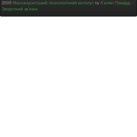
2005
Массачусетський технологічний інститут
та
Х’юлет Пакард
-
Зворотний зв’язок