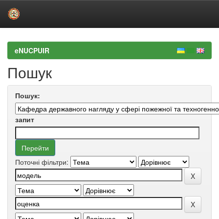
Skip
navigation
eNUCPUIR
Пошук
Пошук:
запит
Поточні фільтри: