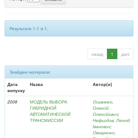
Результати 1-1 зі 1.
назад
1
далі
Знайдені матеріали:
Дата
Назва
Автор(и)
випуску
2008
МОДЕЛЬ ВЫБОРА
Осьмачко,
ГИБРИДНОЙ
Олексій
АВТОМАТИЧЕСКОЙ
Олексійович
;
ТРАНСМИССИИ
Нефьодов, Леонід
Іванович
;
Овчаренко,