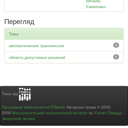
Віталій
Євгенович
Перегляд
Тема
автоматическая трансмиссия
1
область допустимых решений
1
Тема від
Програмне забезпечення DSpace
Авторські права © 2002-
2005
Массачусетський технологічний інститут
та
Х’юлет Пакард
-
Зворотний зв’язок