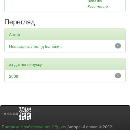
Віталій
Євгенович
Перегляд
Автор
Нефьодов, Леонід Іванович
1
за датою випуску
2008
1
Тема від
Програмне забезпечення DSpace
Авторські права © 2002-