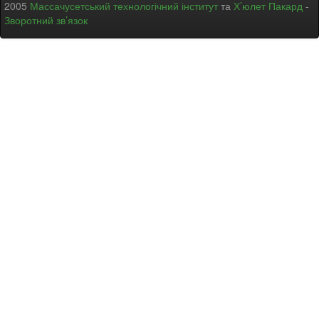
2005
Массачусетський технологічний інститут
та
Х’юлет Пакард
-
Зворотний зв’язок