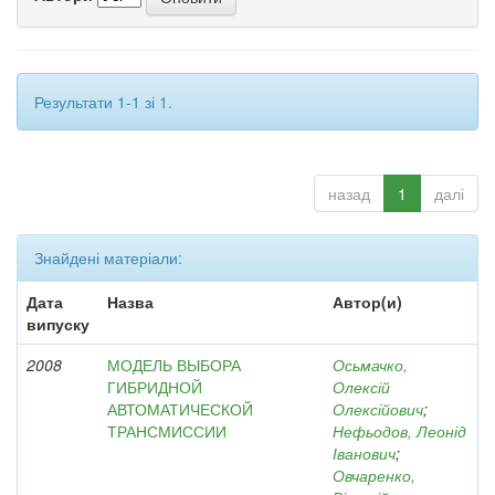
Результати 1-1 зі 1.
назад
1
далі
Знайдені матеріали:
Дата
Назва
Автор(и)
випуску
2008
МОДЕЛЬ ВЫБОРА
Осьмачко,
ГИБРИДНОЙ
Олексій
АВТОМАТИЧЕСКОЙ
Олексійович
;
ТРАНСМИССИИ
Нефьодов, Леонід
Іванович
;
Овчаренко,