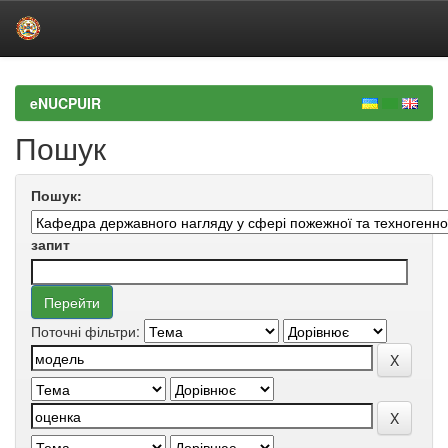
Skip
navigation
eNUCPUIR
Пошук
Пошук:
запит
Поточні фільтри: