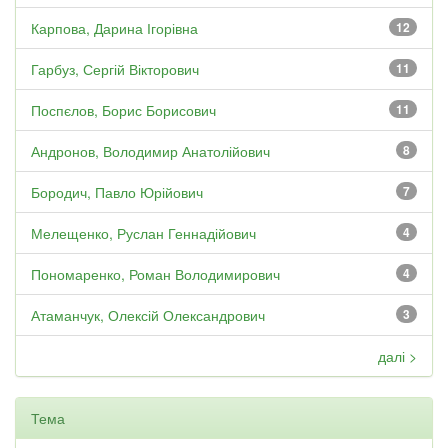
Карпова, Дарина Ігорівна
12
Гарбуз, Сергій Вікторович
11
Поспєлов, Борис Борисович
11
Андронов, Володимир Анатолійович
8
Бородич, Павло Юрійович
7
Мелещенко, Руслан Геннадійович
4
Пономаренко, Роман Володимирович
4
Атаманчук, Олексій Олександрович
3
далі >
Тема