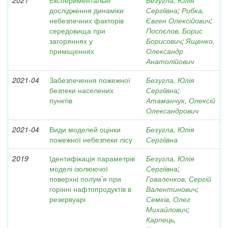
2021
Експериментальні
Безугла, Юлія
дослідження динаміки
Сергіївна
;
Рибка,
небезпечних факторів
Євген Олексійович
;
середовища при
Поспєлов, Борис
загоряннях у
Борисович
;
Ященко,
приміщеннях
Олександр
Анатолійович
2021-04
Забезпечення пожежної
Безугла, Юлія
безпеки населених
Сергіївна
;
пунктів
Атаманчук, Олексій
Олександрович
2021-04
Види моделей оцінки
Безугла, Юлія
пожежної небезпеки лісу
Сергіївна
2019
Ідентифікація параметрів
Безугла, Юлія
моделі ізолюючої
Сергіївна
;
поверхні полум’я при
Говаленков, Сергій
горінні нафтопродуктів в
Валентинович
;
резервуарі
Семків, Олег
Михайлович
;
Карпець,