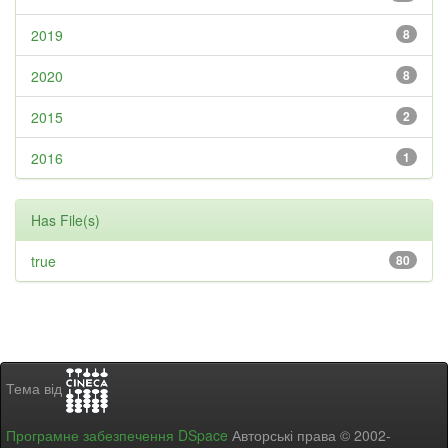
2019
8
2020
8
2015
2
2016
1
Has File(s)
true
80
Тема від
Програмне забезпечення DSpace
Авторські права © 2002-