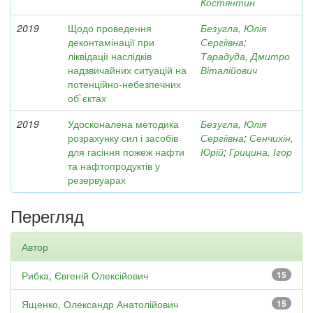
Костянтин
2019
Щодо проведення
Безугла, Юлія
деконтамінації при
Сергіївна
;
ліквідації наслідків
Тарадуда, Дмитро
надзвичайних ситуацій на
Віталійович
потенційно-небезпечних
об`єктах
2019
Удосконалена методика
Безугла, Юлія
розрахунку сил і засобів
Сергіївна
;
Сенчихін,
для гасіння пожеж нафти
Юрій
;
Грицина, Ігор
та нафтопродуктів у
резервуарах
Перегляд
Автор
Рибка, Євгеній Олексійович
15
Ященко, Олександр Анатолійович
15