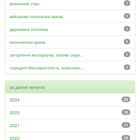
воєнноий стан
1
військово-політична криза
1
державна політика
1
економічна криза
1
загоряння матеріалів, газове сере...
1
середня бікогерентність, комплекс...
1
за датою випуску
2024
24
2023
16
2021
11
2022
10