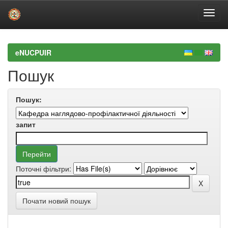
Skip
navigation
eNUCPUIR
Пошук
Пошук:
запит
Поточні фільтри:
Почати новий пошук