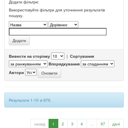
Додати фільтри:
Використовуйте фільтри для уточнення результатів
пошуку.
Вивести на сторінку
|
Сортування
Впорядкування
Автори
Результати 1-10 зі 970.
назад
1
2
3
4
...
97
далі