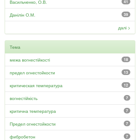
Васильченко, О.В.
41
Данілін О.М.
39
далі >
Тема
межа вогнестійкості
18
предел огнестойкости
13
критическая температура
12
вогнестійкість
7
критична температура
7
Предел огнестойкости
7
фибробетон
7