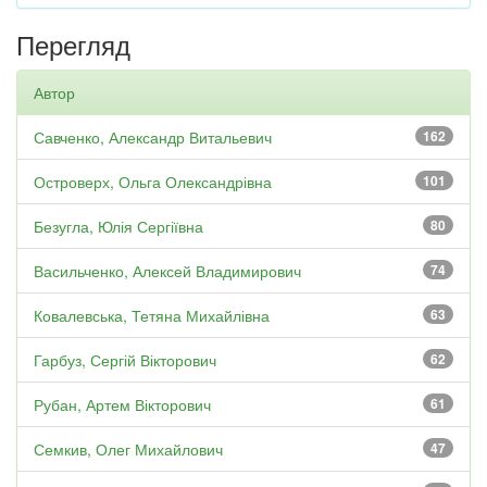
Перегляд
Автор
Савченко, Александр Витальевич
162
Островерх, Ольга Олександрівна
101
Безугла, Юлія Сергіївна
80
Васильченко, Алексей Владимирович
74
Ковалевська, Тетяна Михайлівна
63
Гарбуз, Сергій Вікторович
62
Рубан, Артем Вікторович
61
Семкив, Олег Михайлович
47