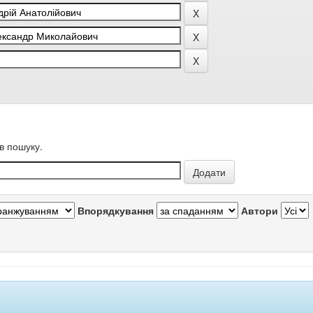
в пошуку.
Впорядкування
Автори