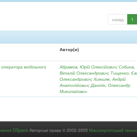
назад
1
Автор(и)
к оператора мобільного
Абрамов, Юрій Олексійович
;
Собина,
Віталій Олександрович
;
Тищенко, Єв
Олександрович
;
Хижшяк, Андрій
Анатолійович
;
Данілін, Олександр
Миколайович
ечення DSpace
Авторські права © 2002-2005
Массачусетський технол