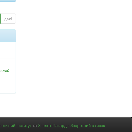
далі
геній
огічний інститут
та
Х’юлет Пакард
-
Зворотний зв’язок