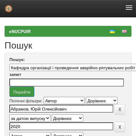
Skip
navigation
eNUCPUIR
Пошук
Пошук:
запит
Поточні фільтри: