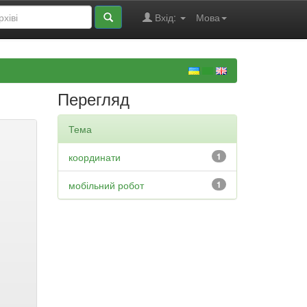
Вхід:
Мова
Перегляд
Тема
координати
1
мобільний робот
1