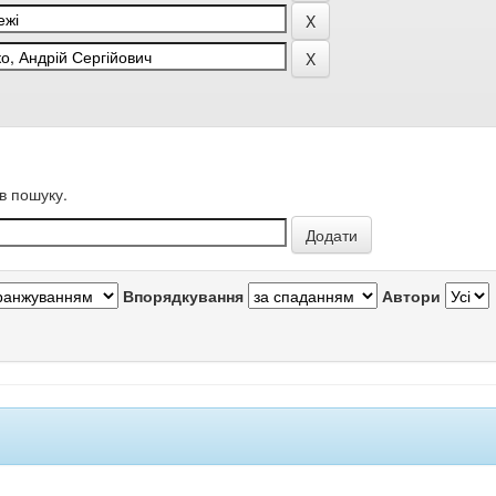
в пошуку.
Впорядкування
Автори