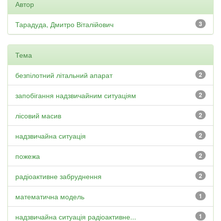
Автор
Тарадуда, Дмитро Віталійович
3
Тема
безпілотний літальний апарат
2
запобігання надзвичайним ситуаціям
2
лісовий масив
2
надзвичайна ситуація
2
пожежа
2
радіоактивне забруднення
2
математична модель
1
надзвичайна ситуація радіоактивне...
1