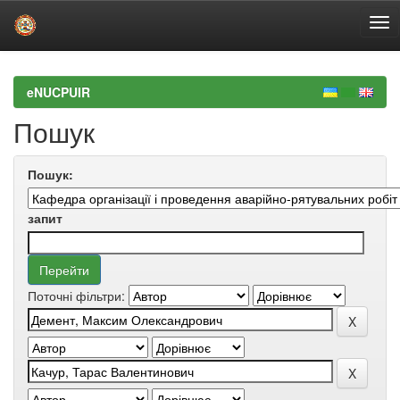
Skip
navigation
eNUCPUIR
Пошук
Пошук:
запит
Поточні фільтри: