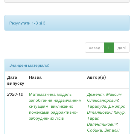
Результати 1-3 зі 3.
назад
1
далі
Знайдені матеріали:
Дата
Назва
Автор(и)
випуску
2020-12
Математична модель
Демент, Максим
запобігання надзвичайним
Олександрович
;
ситуаціям, викликаних
Тарадуда, Дмитро
пожежами радіоактивно-
Віталійович
;
Качур,
забруднених лісів
Тарас
Валентинович
;
Собина, Віталій