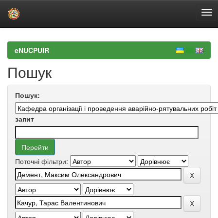
Skip
navigation
eNUCPUIR
Пошук
Пошук:
запит
Поточні фільтри: