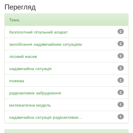
Перегляд
Тема
безпілотний літальний апарат
2
запобігання надзвичайним ситуаціям
2
лісовий масив
2
надзвичайна ситуація
2
пожежа
2
радіоактивне забруднення
2
математична модель
1
надзвичайна ситуація радіоактивне...
1