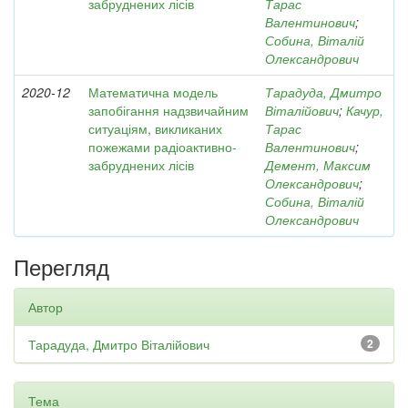
забруднених лісів
Тарас
Валентинович
;
Собина, Віталій
Олександрович
2020-12
Математична модель
Тарадуда, Дмитро
запобігання надзвичайним
Віталійович
;
Качур,
ситуаціям, викликаних
Тарас
пожежами радіоактивно-
Валентинович
;
забруднених лісів
Демент, Максим
Олександрович
;
Собина, Віталій
Олександрович
Перегляд
Автор
Тарадуда, Дмитро Віталійович
2
Тема