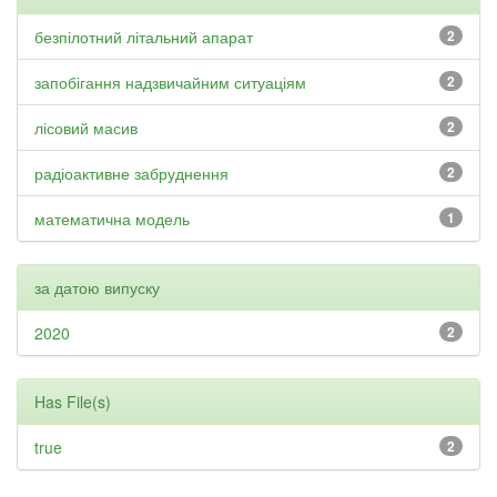
безпілотний літальний апарат
2
запобігання надзвичайним ситуаціям
2
лісовий масив
2
радіоактивне забруднення
2
математична модель
1
за датою випуску
2020
2
Has File(s)
true
2