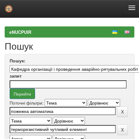
Skip
navigation
eNUCPUIR
Пошук
Пошук:
запит
Поточні фільтри: