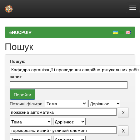
Skip
navigation
eNUCPUIR
Пошук
Пошук:
запит
Поточні фільтри: