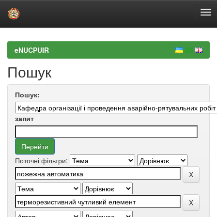
Skip
navigation
eNUCPUIR
Пошук
Пошук:
запит
Поточні фільтри: