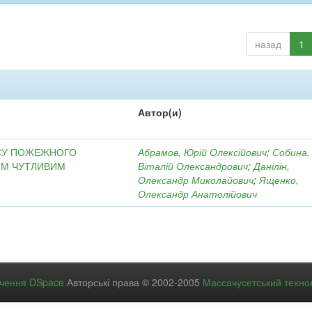
назад
1
Автор(и)
АСУ ПОЖЕЖНОГО
Абрамов, Юрій Олексійович
;
Собина,
ИМ ЧУТЛИВИМ
Віталій Олександрович
;
Данілін,
Олександр Миколайович
;
Ященко,
Олександр Анатолійович
ечення DSpace
Авторські права © 2002-2005
Массачусетський технол