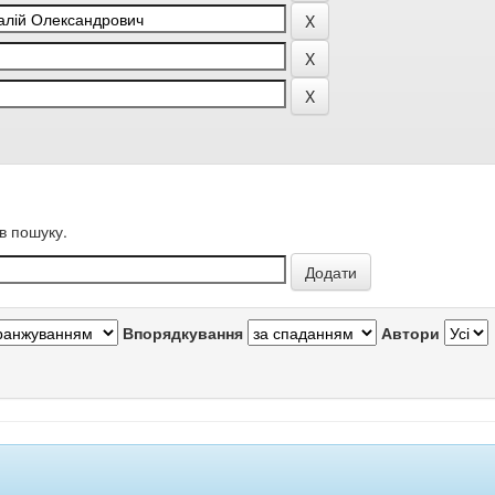
в пошуку.
Впорядкування
Автори