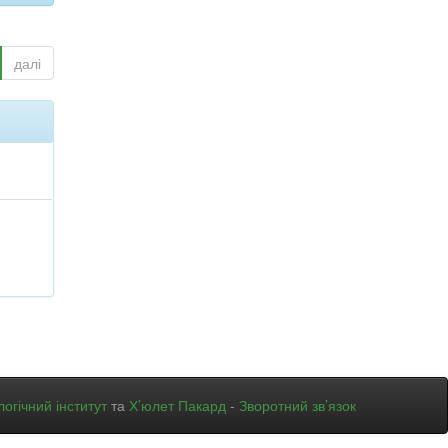
далі
огічний інститут
та
Х’юлет Пакард
-
Зворотний зв’язок